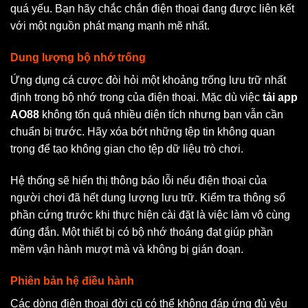
quá yếu. Bạn hãy chắc chắn điện thoại đang được liên kết
với một nguồn phát mạng mạnh mẽ nhất.
Dung lượng bộ nhớ trống
Ứng dụng cá cược đòi hỏi một khoảng trống lưu trữ nhất
định trong bộ nhớ trong của điện thoại. Mặc dù việc
tải app
AO88
không tốn quá nhiều diện tích nhưng bạn vẫn cần
chuẩn bị trước. Hãy xóa bớt những tệp tin không quan
trọng để tạo không gian cho tệp dữ liệu trò chơi.
Hệ thống sẽ hiển thị thông báo lỗi nếu điện thoại của
người chơi đã hết dung lượng lưu trữ. Kiểm tra thông số
phần cứng trước khi thực hiện cài đặt là việc làm vô cùng
đúng đắn. Một thiết bị có bộ nhớ thoáng đạt giúp phần
mềm vận hành mượt mà và không bị gián đoạn.
Phiên bản hệ điều hành
Các dòng điện thoại đời cũ có thể không đáp ứng đủ yêu