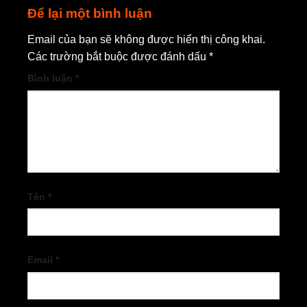
Để lại một bình luận
Email của bạn sẽ không được hiển thị công khai.
Các trường bắt buộc được đánh dấu
*
Bình luận
*
Tên
*
Email
*