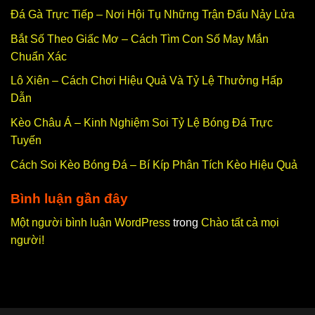
Đá Gà Trực Tiếp – Nơi Hội Tụ Những Trận Đấu Nảy Lửa
Bắt Số Theo Giấc Mơ – Cách Tìm Con Số May Mắn
Chuẩn Xác
Lô Xiên – Cách Chơi Hiệu Quả Và Tỷ Lệ Thưởng Hấp
Dẫn
Kèo Châu Á – Kinh Nghiệm Soi Tỷ Lệ Bóng Đá Trực
Tuyến
Cách Soi Kèo Bóng Đá – Bí Kíp Phân Tích Kèo Hiệu Quả
Bình luận gần đây
Một người bình luận WordPress
trong
Chào tất cả mọi
người!