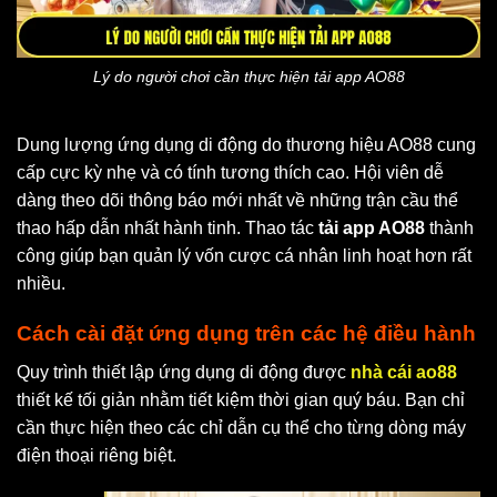
Lý do người chơi cần thực hiện tải app AO88
Dung lượng ứng dụng di động do thương hiệu AO88 cung
cấp cực kỳ nhẹ và có tính tương thích cao. Hội viên dễ
dàng theo dõi thông báo mới nhất về những trận cầu thể
thao hấp dẫn nhất hành tinh. Thao tác
tải app AO88
thành
công giúp bạn quản lý vốn cược cá nhân linh hoạt hơn rất
nhiều.
Cách cài đặt ứng dụng trên các hệ điều hành
Quy trình thiết lập ứng dụng di động được
nhà cái ao88
thiết kế tối giản nhằm tiết kiệm thời gian quý báu. Bạn chỉ
cần thực hiện theo các chỉ dẫn cụ thể cho từng dòng máy
điện thoại riêng biệt.