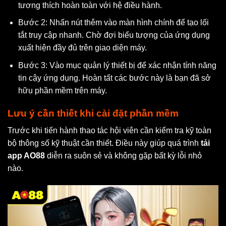
tương thích hoàn toàn với hệ điều hành.
Bước 2: Nhấn nút thêm vào màn hình chính để tạo lối
tắt truy cập nhanh. Chờ đợi biểu tượng của ứng dụng
xuất hiện đầy đủ trên giao diện máy.
Bước 3: Vào mục quản lý thiết bị để xác nhận tính năng
tin cậy ứng dụng. Hoàn tất các bước này là bạn đã sở
hữu phần mềm trên máy.
Lưu ý cần thiết khi cài đặt phần mềm
Trước khi tiến hành thao tác hội viên cần kiểm tra kỹ toàn
bộ thông số kỹ thuật cần thiết. Điều này giúp quá trình
tải
app AO88
diễn ra suôn sẻ và không gặp bất kỳ lỗi nhỏ
nào.