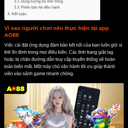
Dung lượng bộ nhớ trống
Phiên bản hệ điều hành
Kết luận
Vì sao người chơi nên thực hiện tải app
AO88
Việc cài đặt ứng dụng đảm bảo kết nối của bạn luôn giữ vị
thế ổn định trong mọi điều kiện. Các tình trạng giật lag
hoặc bị chặn đường dẫn truy cập truyền thống sẽ hoàn
toàn biến mất. Một máy chủ vận hành tối ưu giúp thành
viên vào sảnh game nhanh chóng.