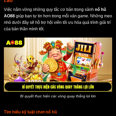
cao
Việc nắm vững những quy tắc cơ bản trong sảnh
nổ hũ
AO88
giúp bạn tự tin hơn trong mỗi ván game. Những mẹo
nhỏ dưới đây sẽ hỗ trợ hội viên tối ưu hóa quá trình giải trí
của bản thân mình tốt.
Bí quyết thực hiện các vòng quay thắng lợi lớn
Tìm hiểu kỹ luật chơi nổ hũ