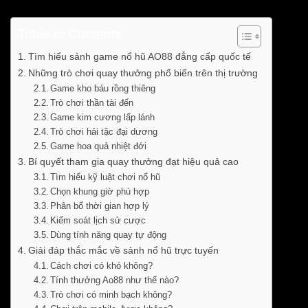
Table of Contents
Tìm hiểu sảnh game nổ hũ AO88 đẳng cấp quốc tế
Những trò chơi quay thưởng phổ biến trên thị trường
Game kho báu rồng thiêng
Trò chơi thần tài đến
Game kim cương lấp lánh
Trò chơi hải tặc đại dương
Game hoa quả nhiệt đới
Bí quyết tham gia quay thưởng đạt hiệu quả cao
Tìm hiểu kỹ luật chơi nổ hũ
Chọn khung giờ phù hợp
Phân bổ thời gian hợp lý
Kiểm soát lịch sử cược
Dùng tính năng quay tự động
Giải đáp thắc mắc về sảnh nổ hũ trực tuyến
Cách chơi có khó không?
Tính thưởng Ao88 như thế nào?
Trò chơi có minh bạch không?