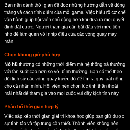
Bạn nên dành thời gian để đọc những hướng dẫn về dòng
thắng và cách tính điểm của mỗi game. Việc hiểu rõ cơ chế
vận hành giúp hội viên chủ động hơn khi đưa ra mọi quyết
định đặt cược. Người tham gia cần bắt đầu với mức tiền
nhỏ để làm quen với nhịp điệu của các vòng quay may
mắn.
Chọn khung giờ phù hợp
Nổ hũ
thường có những thời điểm mà hệ thống trả thưởng
với tần suất cao hơn so với bình thường. Bạn có thể theo
dõi lịch sử các vòng quay trước đó để tìm ra quy luật riêng
cho cá nhân mình. Hội viên nên chọn lúc tinh thần thoải
mái nhất để tham gia vào mọi cuộc vui đầy kịch tính này.
Phân bổ thời gian hợp lý
Việc sắp xếp thời gian giải trí khoa học giúp bạn giữ được
sự tỉnh táo và tập trung cần thiết. Thành viên không nên