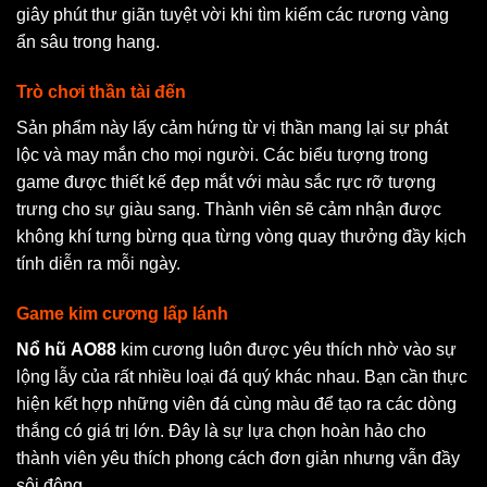
giây phút thư giãn tuyệt vời khi tìm kiếm các rương vàng
ẩn sâu trong hang.
Trò chơi thần tài đến
Sản phẩm này lấy cảm hứng từ vị thần mang lại sự phát
lộc và may mắn cho mọi người. Các biểu tượng trong
game được thiết kế đẹp mắt với màu sắc rực rỡ tượng
trưng cho sự giàu sang. Thành viên sẽ cảm nhận được
không khí tưng bừng qua từng vòng quay thưởng đầy kịch
tính diễn ra mỗi ngày.
Game kim cương lấp lánh
Nổ hũ
AO88
kim cương luôn được yêu thích nhờ vào sự
lộng lẫy của rất nhiều loại đá quý khác nhau. Bạn cần thực
hiện kết hợp những viên đá cùng màu để tạo ra các dòng
thắng có giá trị lớn. Đây là sự lựa chọn hoàn hảo cho
thành viên yêu thích phong cách đơn giản nhưng vẫn đầy
sôi động.