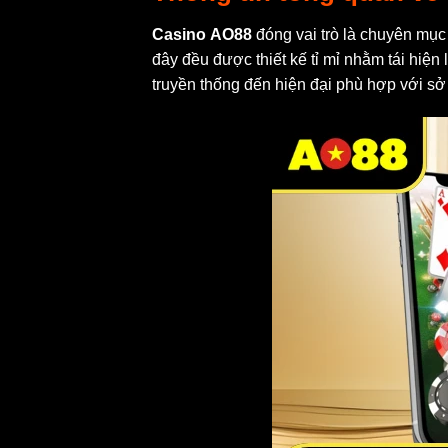
Casino
AO88
đóng vai trò là chuyên mục
đây đều được thiết kế tỉ mỉ nhằm tái hiệ
truyền thống đến hiện đại phù hợp với sở 