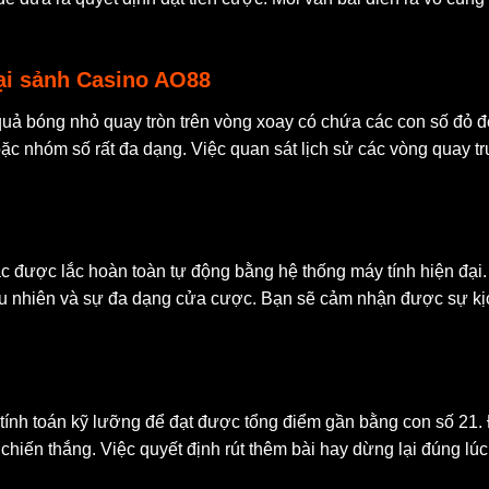
ại sảnh Casino AO88
quả bóng nhỏ quay tròn trên vòng xoay có chứa các con số đỏ đ
 nhóm số rất đa dạng. Việc quan sát lịch sử các vòng quay t
ắc được lắc hoàn toàn tự động bằng hệ thống máy tính hiện đại.
ẫu nhiên và sự đa dạng cửa cược. Bạn sẽ cảm nhận được sự kịch
ính toán kỹ lưỡng để đạt được tổng điểm gần bằng con số 21. Đâ
 chiến thắng. Việc quyết định rút thêm bài hay dừng lại đúng lú