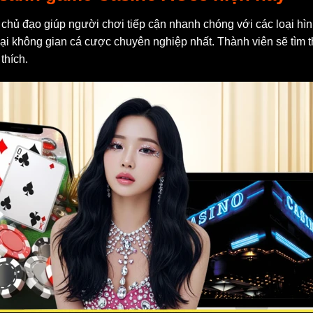
 chủ đạo giúp người chơi tiếp cận nhanh chóng với các loại hìn
n lại không gian cá cược chuyên nghiệp nhất. Thành viên sẽ tìm
thích.