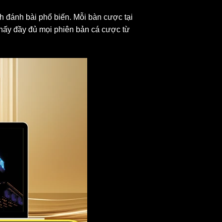
h đánh bài phổ biến. Mỗi bàn cược tại
 thấy đầy đủ mọi phiên bản cá cược từ