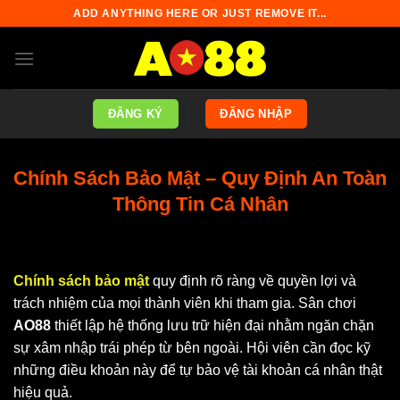
Skip
ADD ANYTHING HERE OR JUST REMOVE IT...
to
content
ĐĂNG KÝ
ĐĂNG NHẬP
Chính Sách Bảo Mật – Quy Định An Toàn
Thông Tin Cá Nhân
Chính sách bảo mật
quy định rõ ràng về quyền lợi và
trách nhiệm của mọi thành viên khi tham gia. Sân chơi
AO88
thiết lập hệ thống lưu trữ hiện đại nhằm ngăn chặn
sự xâm nhập trái phép từ bên ngoài. Hội viên cần đọc kỹ
những điều khoản này để tự bảo vệ tài khoản cá nhân thật
hiệu quả.