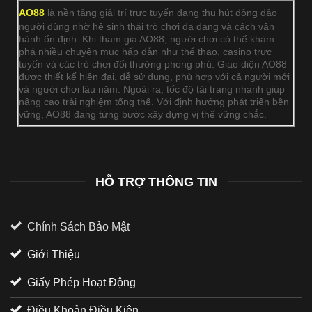
AO88
là nền tảng giải trí trực tuyến đang thu hút đông đảo
người dùng nhờ hệ sinh thái trò chơi đa dạng và cách vận
hành ổn định. Khi tham gia AO88, người chơi có thể khám
phá nhiều chuyên mục hấp dẫn như thể thao, casino trực
tuyến và các trò chơi đổi thưởng phong phú. Giao diện AO88
được thiết kế hiện đại, dễ sử dụng, phù hợp với cả người mới
và người chơi lâu năm. Ngoài ra, tốc độ tải trang nhanh giúp
nâng cao trải nghiệm tổng thể. Với định hướng phát triển bền
vững, AO88 đang từng bước xây dựng vị thế vững chắc.
HỖ TRỢ THÔNG TIN
Chính Sách Bảo Mật
Giới Thiệu
Giấy Phép Hoạt Động
Điều Khoản Điều Kiện