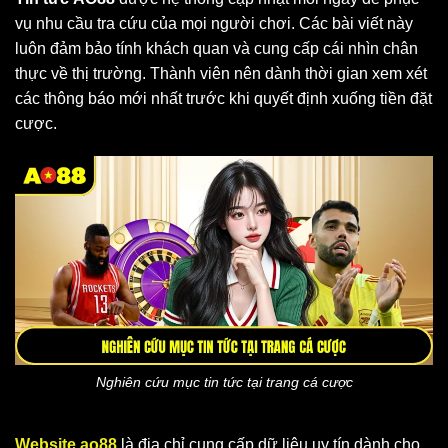
vụ nhu cầu tra cứu của mọi người chơi. Các bài viết này
luôn đảm bảo tính khách quan và cung cấp cái nhìn chân
thực về thị trường. Thành viên nên dành thời gian xem xét
các thông báo mới nhất trước khi quyết định xuống tiền đặt
cược.
Nghiên cứu mục tin tức tại trang cá cược
Website ao88
là địa chỉ cung cấp dữ liệu uy tín dành cho