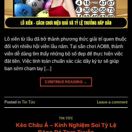
Lô xiên từ lâu đã trở thành phương thức giải trí quen thuộc
đối với nhiều hội viên lâu năm. Tại sân chơi AO88, thành
viên dễ dàng tìm thấy những bộ số đẹp để thực hiện việc
đặt tiền. Việc tính toán chuẩn xác các dãy ký tự sẽ giúp
bạn sớm chạm tay […]
CONTINUE READING
→
Posted in
Tin Tức
Leave a comment
TIN TỨC
Kèo Châu Á – Kinh Nghiệm Soi Tỷ Lệ