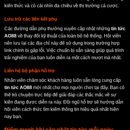
kiến thức và có cái nhìn đa chiều về thị trường cá cược.
Lưu trữ các liên kết phụ
Các đường dẫn phụ thường xuyên cập nhật những
tin tức
AO88
về thay đổi kỹ thuật của toàn bộ hệ thống. Hội viên
nên lưu lại các địa chỉ này để sử dụng trong trường hợp
link chính bị gặp lỗi. Việc chuẩn bị sẵn sàng giúp quá trình
trải nghiệm của bạn luôn diễn ra một cách mượt mà nhất.
Liên hệ bộ phận hỗ trợ
Nhân viên chăm sóc khách hàng luôn sẵn lòng cung cấp
tin tức
AO88
mới nhất cho mọi người chơi tại đây. Bạn có
thể trò chuyện trực tiếp để giải đáp các thắc mắc về sự
kiện đang được diễn ra này. Đội ngũ hỗ trợ sẽ hướng dẫn
hội viên cách thức tìm kiếm thông tin hiệu quả nhất hiện
nay bạn.
Điểm mạnh khi cập nhật tin tức mỗi ngày