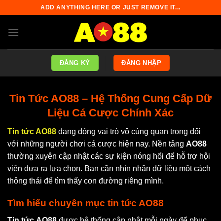
Skip
ADD ANYTHING HERE OR JUST REMOVE IT...
to
content
ĐĂNG KÝ
ĐĂNG NHẬP
Tin Tức AO88 – Hệ Thống Cung Cấp Dữ
Liệu Cá Cược Chính Xác
Tin tức AO88
đang đóng vai trò vô cùng quan trọng đối
với những người chơi cá cược hiện nay. Nền tảng
AO88
thường xuyên cập nhật các sự kiện nóng hổi để hỗ trợ hội
viên đưa ra lựa chọn. Bạn cần nhìn nhận dữ liệu một cách
thông thái để tìm thấy con đường riêng mình.
Tìm hiểu chuyên mục tin tức AO88
Tin tức
AO88
được hệ thống cập nhật mỗi ngày để phục