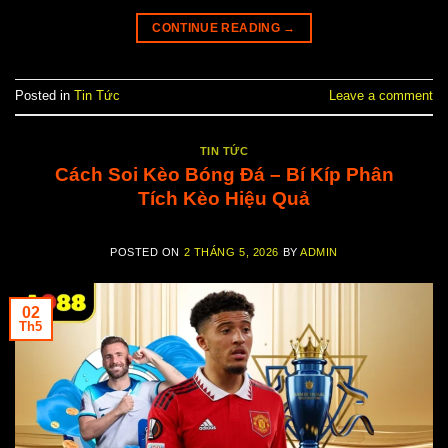
CONTINUE READING
→
Posted in
Tin Tức
Leave a comment
TIN TỨC
Cách Soi Kèo Bóng Đá – Bí Kíp Phân
Tích Kèo Hiệu Quả
POSTED ON
2 THÁNG 5, 2026
BY
ADMIN
02
Th5