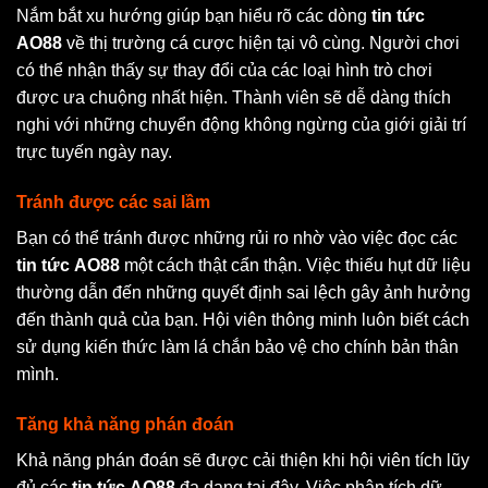
Nắm bắt xu hướng giúp bạn hiểu rõ các dòng
tin tức
AO88
về thị trường cá cược hiện tại vô cùng. Người chơi
có thể nhận thấy sự thay đổi của các loại hình trò chơi
được ưa chuộng nhất hiện. Thành viên sẽ dễ dàng thích
nghi với những chuyển động không ngừng của giới giải trí
trực tuyến ngày nay.
Tránh được các sai lầm
Bạn có thể tránh được những rủi ro nhờ vào việc đọc các
tin tức
AO88
một cách thật cẩn thận. Việc thiếu hụt dữ liệu
thường dẫn đến những quyết định sai lệch gây ảnh hưởng
đến thành quả của bạn. Hội viên thông minh luôn biết cách
sử dụng kiến thức làm lá chắn bảo vệ cho chính bản thân
mình.
Tăng khả năng phán đoán
Khả năng phán đoán sẽ được cải thiện khi hội viên tích lũy
đủ các
tin tức
AO88
đa dạng tại đây. Việc phân tích dữ