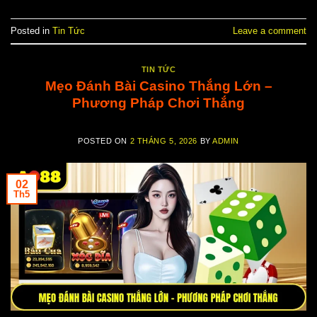
Posted in
Tin Tức
Leave a comment
TIN TỨC
Mẹo Đánh Bài Casino Thắng Lớn –
Phương Pháp Chơi Thắng
POSTED ON
2 THÁNG 5, 2026
BY
ADMIN
02
Th5