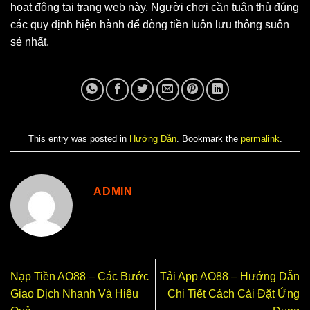
hoạt động tại trang web này. Người chơi cần tuân thủ đúng
các quy định hiện hành để dòng tiền luôn lưu thông suôn
sẻ nhất.
This entry was posted in
Hướng Dẫn
. Bookmark the
permalink
.
ADMIN
Nạp Tiền AO88 – Các Bước
Tải App AO88 – Hướng Dẫn
Giao Dịch Nhanh Và Hiệu
Chi Tiết Cách Cài Đặt Ứng