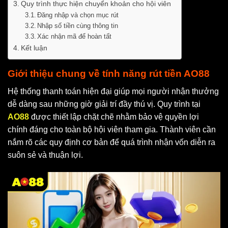
Quy trình thực hiện chuyển khoản cho hội viên
Đăng nhập và chọn mục rút
Nhập số tiền cùng thông tin
Xác nhận mã để hoàn tất
Kết luận
Giới thiệu chung về tính năng rút tiền AO88
Hệ thống thanh toán hiện đại giúp mọi người nhận thưởng
dễ dàng sau những giờ giải trí đầy thú vị. Quy trình tại
AO88
được thiết lập chặt chẽ nhằm bảo vệ quyền lợi
chính đáng cho toàn bộ hội viên tham gia. Thành viên cần
nắm rõ các quy định cơ bản để quá trình nhận vốn diễn ra
suôn sẻ và thuận lợi.