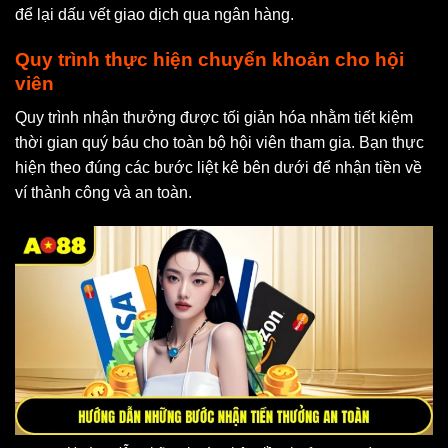
để lại dấu vết giao dịch qua ngân hàng.
Quy trình thực hiện chuyển khoản cho hội
viên
Quy trình nhận thưởng được tối giản hóa nhằm tiết kiệm
thời gian quý báu cho toàn bộ hội viên tham gia. Bạn thực
hiện theo đúng các bước liệt kê bên dưới để nhận tiền về
ví thành công và an toàn.