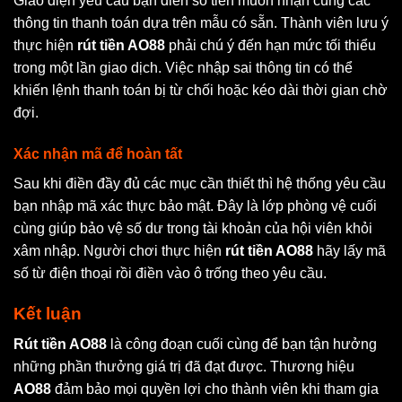
Giao diện yêu cầu bạn điền số tiền muốn nhận cùng các
thông tin thanh toán dựa trên mẫu có sẵn. Thành viên lưu ý
thực hiện
rút tiền AO88
phải chú ý đến hạn mức tối thiểu
trong một lần giao dịch. Việc nhập sai thông tin có thể
khiến lệnh thanh toán bị từ chối hoặc kéo dài thời gian chờ
đợi.
Xác nhận mã để hoàn tất
Sau khi điền đầy đủ các mục cần thiết thì hệ thống yêu cầu
bạn nhập mã xác thực bảo mật. Đây là lớp phòng vệ cuối
cùng giúp bảo vệ số dư trong tài khoản của hội viên khỏi
xâm nhập. Người chơi thực hiện
rút tiền AO88
hãy lấy mã
số từ điện thoại rồi điền vào ô trống theo yêu cầu.
Kết luận
Rút tiền AO88
là công đoạn cuối cùng để bạn tận hưởng
những phần thưởng giá trị đã đạt được. Thương hiệu
AO88
đảm bảo mọi quyền lợi cho thành viên khi tham gia