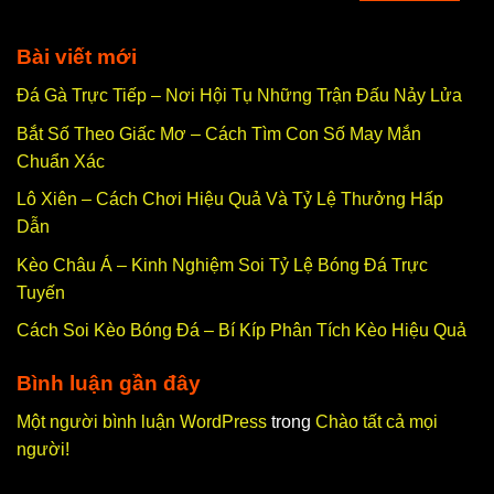
Bài viết mới
Đá Gà Trực Tiếp – Nơi Hội Tụ Những Trận Đấu Nảy Lửa
Bắt Số Theo Giấc Mơ – Cách Tìm Con Số May Mắn
Chuẩn Xác
Lô Xiên – Cách Chơi Hiệu Quả Và Tỷ Lệ Thưởng Hấp
Dẫn
Kèo Châu Á – Kinh Nghiệm Soi Tỷ Lệ Bóng Đá Trực
Tuyến
Cách Soi Kèo Bóng Đá – Bí Kíp Phân Tích Kèo Hiệu Quả
Bình luận gần đây
Một người bình luận WordPress
trong
Chào tất cả mọi
người!