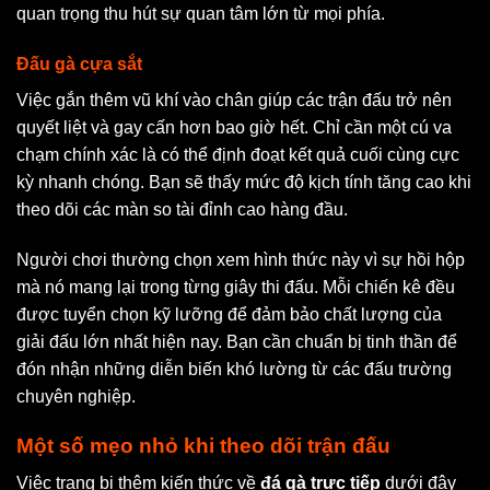
quan trọng thu hút sự quan tâm lớn từ mọi phía.
Đấu gà cựa sắt
Việc gắn thêm vũ khí vào chân giúp các trận đấu trở nên
quyết liệt và gay cấn hơn bao giờ hết. Chỉ cần một cú va
chạm chính xác là có thể định đoạt kết quả cuối cùng cực
kỳ nhanh chóng. Bạn sẽ thấy mức độ kịch tính tăng cao khi
theo dõi các màn so tài đỉnh cao hàng đầu.
Người chơi thường chọn xem hình thức này vì sự hồi hộp
mà nó mang lại trong từng giây thi đấu. Mỗi chiến kê đều
được tuyển chọn kỹ lưỡng để đảm bảo chất lượng của
giải đấu lớn nhất hiện nay. Bạn cần chuẩn bị tinh thần để
đón nhận những diễn biến khó lường từ các đấu trường
chuyên nghiệp.
Một số mẹo nhỏ khi theo dõi trận đấu
Việc trang bị thêm kiến thức về
đá gà trực tiếp
dưới đây