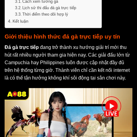
Cách xem tướng gà
Lịch sử thi đấu đá gà trực tiếp
Thời điểm theo dõi hợp lý
Kết luận
Giới thiệu hình thức đá gà trực tiếp uy tín
Đá gà trực tiếp
đang trở thành xu hướng giải trí mới thu
hút rất nhiều người tham gia hiện nay. Các giải đấu lớn từ
Campuchia hay Philippines luôn được cập nhật đầy đủ
trên hệ thống từng giờ. Thành viên chỉ cần kết nối internet
là có thể tận hưởng không khí sôi động tại sân chơi này.