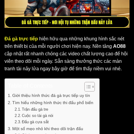
Đá gà trực tiếp
hiện hữu qua những khung hình sắc nét
trên thiết bị của mỗi người chơi hiện nay. Nền tảng
AO88
cập nhật rất nhanh chóng các video chất lượng cao để hội
viên theo dõi mỗi ngày. Sẵn sàng thưởng thức các màn
tranh tài nảy lửa ngay bây giờ để tìm thấy niềm vui nhé.
Table of Contents
Giới thiệu hình thức đá gà trực tiếp uy tín
Tìm hiểu những hình thức thi đấu phổ biến
Trận đấu gà tre
Cuộc so tài gà nòi
Đấu gà cựa sắt
Một số mẹo nhỏ khi theo dõi trận đấu