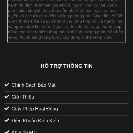
hành ổn định. Khi tham gia AO88, người chơi có thể khám
phá nhiều chuyên mục hấp dẫn như thể thao, casino trực
tuyến và các trò chơi đổi thưởng phong phú. Giao diện AO88
được thiết kế hiện đại, dễ sử dụng, phù hợp với cả người mới
và người chơi lâu năm. Ngoài ra, tốc độ tải trang nhanh giúp
nâng cao trải nghiệm tổng thể. Với định hướng phát triển bền
vững, AO88 đang từng bước xây dựng vị thế vững chắc.
HỖ TRỢ THÔNG TIN
Chính Sách Bảo Mật
Giới Thiệu
Giấy Phép Hoạt Động
Điều Khoản Điều Kiện
Khuyến Mãi