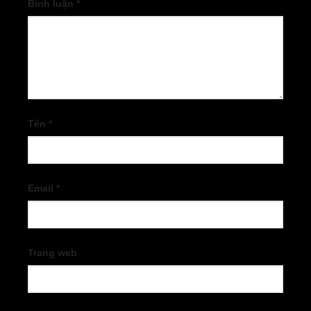
Bình luận
*
Tên
*
Email
*
Trang web