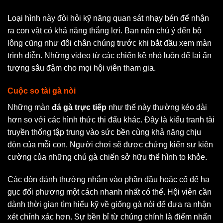
Loại hình này đòi hỏi kỹ năng quan sát nhạy bén để nhận
ra con vật có khả năng thắng lợi. Bạn nên chú ý đến bộ
lông cũng như đôi chân chúng trước khi bắt đầu xem màn
trình diễn. Những video từ các chiến kê nhỏ luôn để lại ấn
tượng sâu đậm cho mọi hội viên tham gia.
Cuộc so tài gà nòi
Những màn
đá gà trực tiếp
như thế này thường kéo dài
hơn so với các hình thức thi đấu khác. Đây là kiểu tranh tài
truyền thống tập trung vào sức bền cùng khả năng chịu
đòn của mỗi con. Người chơi sẽ được chứng kiến sự kiên
cường của những chú gà chiến sở hữu thể hình to khỏe.
Các đòn đánh thường nhắm vào phần đầu hoặc cổ để hạ
gục đối phương một cách nhanh nhất có thể. Hội viên cần
dành thời gian tìm hiểu kỹ về giống gà nòi để đưa ra nhận
xét chính xác hơn. Sự bền bỉ từ chúng chính là điểm nhấn