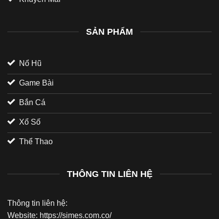
SẢN PHẨM
Nổ Hũ
Game Bài
Bắn Cá
Xổ Số
Thể Thao
THÔNG TIN LIÊN HỆ
Thông tin liên hệ:
Website:
https://simes.com.co/