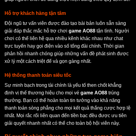
Hỗ trợ khách hàng tận tâm
Đội ngũ tư vấn viên được đào tạo bài bản luôn sẵn sàng
giải đáp thắc mắc hỗ trợ chơi
game
AO88
tận tình. Người
chơi có thể liên hệ qua nhiều kênh khác nhau như chat
trực tuyến hay gọi điện vào số tổng đài chính. Thời gian
phản hồi nhanh chóng giúp những vấn đề phát sinh được
xử lý một cách triệt để và gọn gàng nhất.
Hệ thống thanh toán siêu tốc
Sự minh bạch trong tài chính là yếu tố then chốt khẳng
định vị thế thương hiệu cho mọi vé
game
AO88
trúng
thưởng. Bạn có thể hoàn toàn tin tưởng vào khả năng
thanh toán sòng phẳng cho mọi kết quả thắng cược hợp lệ
nhất. Mọi rắc rối liên quan đến tiền bạc đều được ưu tiên
giải quyết nhanh nhất có thể cho toàn bộ hội viên này.