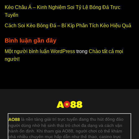
Kèo Châu Á – Kinh Nghiệm Soi Tỷ Lệ Bóng Đá Trực
Tuyến
Cách Soi Kèo Bóng Đá – Bí Kíp Phân Tích Kèo Hiệu Quả
Bình luận gần đây
Một người bình luận WordPress
trong
Chào tất cả mọi
người!
AO88
là nền tảng giải trí trực tuyến đang thu hút đông đảo
người dùng nhờ hệ sinh thái trò chơi đa dạng và cách vận
hành ổn định. Khi tham gia AO88, người chơi có thể khám
phá nhiều chuyên mục hấp dẫn như thể thao, casino trực