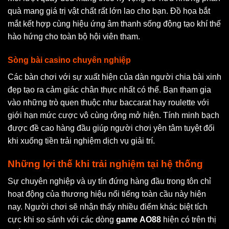
quà mang giá trị vật chất rất lớn lao cho bạn. Đồ họa bắt
mắt kết hợp cùng hiệu ứng âm thanh sống động tạo khí thế
hào hứng cho toàn bộ hội viên tham.
Sòng bài casino chuyên nghiệp
Các bàn chơi với sự xuất hiện của dàn người chia bài xinh
đẹp tạo ra cảm giác chân thực nhất có thể. Bạn tham gia
vào những trò quen thuộc như baccarat hay roulette với
giới hạn mức cược vô cùng rộng mở hiện. Tính minh bạch
được đề cao hàng đầu giúp người chơi yên tâm tuyệt đối
khi xuống tiền trải nghiệm dịch vụ giải trí.
Những lợi thế khi trải nghiệm tại hệ thống
Sự chuyên nghiệp và uy tín đứng hàng đầu trong tôn chỉ
hoạt động của thương hiệu nổi tiếng toàn cầu này hiện
nay. Người chơi sẽ nhận thấy nhiều điểm khác biệt tích
cực khi so sánh với các dòng
game
AO88
hiện có trên thị