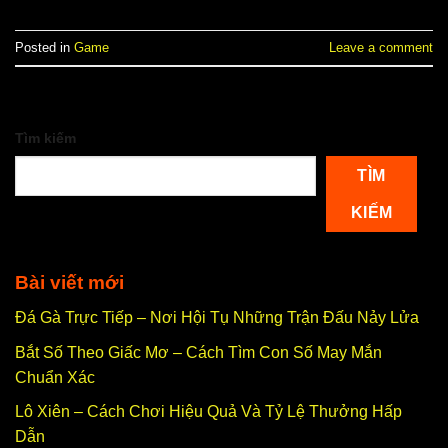
Posted in
Game
Leave a comment
Tìm kiếm
TÌM
KIẾM
Bài viết mới
Đá Gà Trực Tiếp – Nơi Hội Tụ Những Trận Đấu Nảy Lửa
Bắt Số Theo Giấc Mơ – Cách Tìm Con Số May Mắn
Chuẩn Xác
Lô Xiên – Cách Chơi Hiệu Quả Và Tỷ Lệ Thưởng Hấp
Dẫn