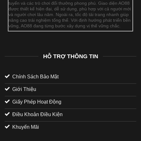
tuyến và các trò chơi đổi thưởng phong phú. Giao diện AO88
được thiết kế hiện đại, dễ sử dụng, phù hợp với cả người mới
và người chơi lâu năm. Ngoài ra, tốc độ tải trang nhanh giúp
nâng cao trải nghiệm tổng thể. Với định hướng phát triển bền
vững, AO88 đang từng bước xây dựng vị thế vững chắc.
HỖ TRỢ THÔNG TIN
Chính Sách Bảo Mật
Giới Thiệu
Giấy Phép Hoạt Động
Điều Khoản Điều Kiện
Khuyến Mãi