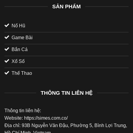
SẢN PHẨM
Nổ Hũ
Game Bài
Bắn Cá
Xổ Số
Thể Thao
THÔNG TIN LIÊN HỆ
Thông tin liên hệ:
Website:
https://simes.com.co/
Địa chỉ: 93B Nguyễn Văn Đậu, Phường 5, Bình Lợi Trung,
Hồ Chí Minh, Vietnam