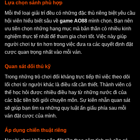
Lựa chọn sảnh phù hợp
Mỗi thể loại giải trí đều có những đặc thù riêng biệt yêu cầu
hội viên hiểu biết sâu về
game
AO88
mình chọn. Bạn nên
ưu tiên chọn những hạng mục mà bản thân có nhiều kinh
nghiệm thực tế nhất để tham gia chơi tốt. Việc này giúp
người chơi tự tin hơn trong việc đưa ra các quyết định đặt
cược quan trọng nhất vào mỗi ván.
Quan sát đối thủ kỹ
Trong những trò chơi đối kháng trực tiếp thì việc theo dõi
lối chơi từ người khác là điều rất cần thiết. Thành viên có
thể học hỏi được nhiều điều hay từ những nước đi của
các bậc tiền bối giỏi chuyên môn. Sự kiên nhẫn quan sát
sẽ giúp bạn tìm ra những quy luật ẩn giấu phía sau mỗi
ván đặt cược của mình.
Áp dụng chiến thuật riêng