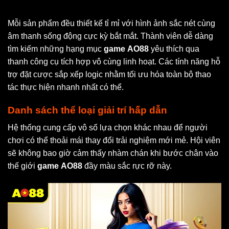
Mỗi sản phẩm đều thiết kế tỉ mỉ với hình ảnh sắc nét cùng
âm thanh sống động cực kỳ bắt mắt. Thành viên dễ dàng
tìm kiếm những hạng mục
game
AO88
yêu thích qua
thanh công cụ tích hợp vô cùng linh hoạt. Các tính năng hỗ
trợ đặt cược sắp xếp logic nhằm tối ưu hóa toàn bộ thao
tác thực hiện nhanh nhất có thể.
Danh sách thể loại giải trí hấp dẫn
Hệ thống cung cấp vô số lựa chọn khác nhau để người
chơi có thể thoải mái thay đổi trải nghiệm mới mẻ. Hội viên
sẽ không bao giờ cảm thấy nhàm chán khi bước chân vào
thế giới
game
AO88
đầy màu sắc rực rỡ này.