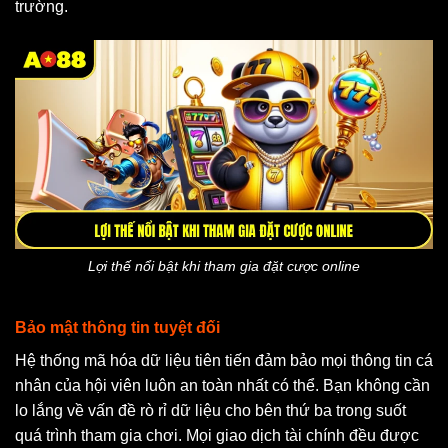
trường.
Lợi thế nổi bật khi tham gia đặt cược online
Bảo mật thông tin tuyệt đối
Hệ thống mã hóa dữ liệu tiên tiến đảm bảo mọi thông tin cá
nhân của hội viên luôn an toàn nhất có thể. Bạn không cần
lo lắng về vấn đề rò rỉ dữ liệu cho bên thứ ba trong suốt
quá trình tham gia chơi. Mọi giao dịch tài chính đều được