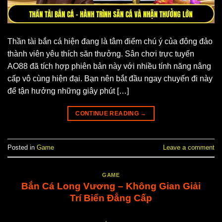
Thần tài bắn cá hiện đang là tâm điểm chú ý của đông đảo
thành viên yêu thích săn thưởng. Sân chơi trực tuyến
AO88 đã tích hợp phiên bản này với nhiều tính năng nâng
cấp vô cùng hiện đại. Bạn nên bắt đầu ngay chuyến đi này
để tận hưởng những giây phút […]
CONTINUE READING
→
Posted in
Game
Leave a comment
GAME
Bắn Cá Long Vương – Không Gian Giải
Trí Biển Đẳng Cấp