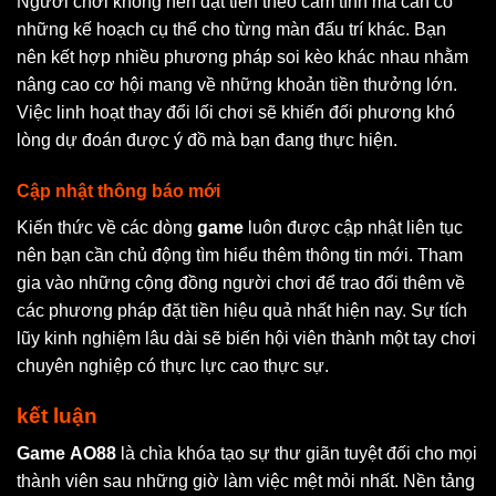
Người chơi không nên đặt tiền theo cảm tính mà cần có
những kế hoạch cụ thể cho từng màn đấu trí khác. Bạn
nên kết hợp nhiều phương pháp soi kèo khác nhau nhằm
nâng cao cơ hội mang về những khoản tiền thưởng lớn.
Việc linh hoạt thay đổi lối chơi sẽ khiến đối phương khó
lòng dự đoán được ý đồ mà bạn đang thực hiện.
Cập nhật thông báo mới
Kiến thức về các dòng
game
luôn được cập nhật liên tục
nên bạn cần chủ động tìm hiểu thêm thông tin mới. Tham
gia vào những cộng đồng người chơi để trao đổi thêm về
các phương pháp đặt tiền hiệu quả nhất hiện nay. Sự tích
lũy kinh nghiệm lâu dài sẽ biến hội viên thành một tay chơi
chuyên nghiệp có thực lực cao thực sự.
kết luận
Game
AO88
là chìa khóa tạo sự thư giãn tuyệt đối cho mọi
thành viên sau những giờ làm việc mệt mỏi nhất. Nền tảng