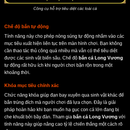
Công cụ hỗ trợ tiêu diệt các loài cá
Chế độ bắn tự động
Tính năng này cho phép nòng súng tự động nhắm vào các
mục tiêu xuất hiện liên tục trên màn hình chơi. Bạn không
cần thao tác thủ công quá nhiều mà vẫn có thể tiêu diệt
được các sinh vật biển sâu. Chế độ
bắn cá Long Vương
tự động rất hữu ích khi người chơi bận rộn trong một
khoảng thời.
Khóa mục tiêu chính xác
Chức năng khóa giúp đạn bay xuyên qua sinh vật khác để
bắn trúng đích mà người chơi đã lựa chọn. Đây là giải
pháp hoàn hảo khi bạn muốn hạ gục con cá lớn đang bị
che khuất bởi bầy đàn. Tham gia
bắn cá Long Vương
với
tính năng này giúp nâng cao tỷ lệ chiến thắng một cách rõ