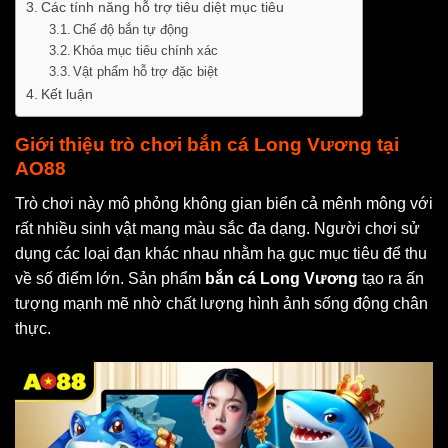
Các tính năng hỗ trợ tiêu diệt mục tiêu
Chế độ bắn tự động
Khóa mục tiêu chính xác
Vật phẩm hỗ trợ đặc biệt
Kết luận
Giới thiệu trò chơi bắn cá Long Vương tại
AO88
Trò chơi này mô phỏng không gian biển cả mênh mông với
rất nhiều sinh vật mang màu sắc đa dạng. Người chơi sử
dụng các loại đạn khác nhau nhằm hạ gục mục tiêu để thu
về số điểm lớn. Sản phẩm
bắn cá Long Vương
tạo ra ấn
tượng mạnh mẽ nhờ chất lượng hình ảnh sống động chân
thực.