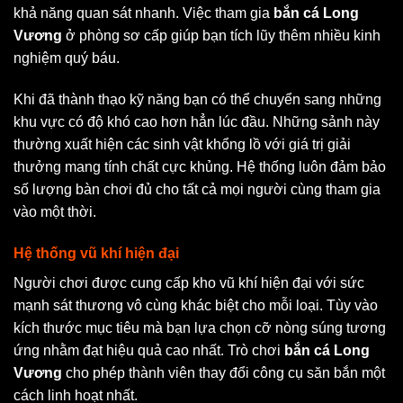
khả năng quan sát nhanh. Việc tham gia
bắn cá Long
Vương
ở phòng sơ cấp giúp bạn tích lũy thêm nhiều kinh
nghiệm quý báu.
Khi đã thành thạo kỹ năng bạn có thể chuyển sang những
khu vực có độ khó cao hơn hẳn lúc đầu. Những sảnh này
thường xuất hiện các sinh vật khổng lồ với giá trị giải
thưởng mang tính chất cực khủng. Hệ thống luôn đảm bảo
số lượng bàn chơi đủ cho tất cả mọi người cùng tham gia
vào một thời.
Hệ thống vũ khí hiện đại
Người chơi được cung cấp kho vũ khí hiện đại với sức
mạnh sát thương vô cùng khác biệt cho mỗi loại. Tùy vào
kích thước mục tiêu mà bạn lựa chọn cỡ nòng súng tương
ứng nhằm đạt hiệu quả cao nhất. Trò chơi
bắn cá Long
Vương
cho phép thành viên thay đổi công cụ săn bắn một
cách linh hoạt nhất.