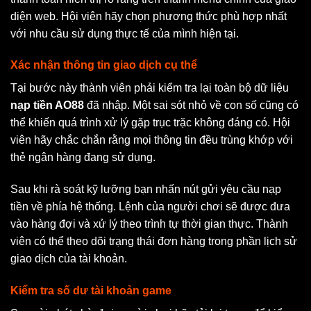
diện web. Hội viên hãy chọn phương thức phù hợp nhất
với nhu cầu sử dụng thực tế của mình hiện tại.
Xác nhận thông tin giao dịch cụ thể
Tại bước này thành viên phải kiểm tra lại toàn bộ dữ liệu
nạp tiền AO88
đã nhập. Một sai sót nhỏ về con số cũng có
thể khiến quá trình xử lý gặp trục trặc không đáng có. Hội
viên hãy chắc chắn rằng mọi thông tin đều trùng khớp với
thẻ ngân hàng đang sử dụng.
Sau khi rà soát kỹ lưỡng bạn nhấn nút gửi yêu cầu nạp
tiền về phía hệ thống. Lệnh của người chơi sẽ được đưa
vào hàng đợi và xử lý theo trình tự thời gian thực. Thành
viên có thể theo dõi trạng thái đơn hàng trong phần lịch sử
giao dịch của tài khoản.
Kiểm tra số dư tài khoản game