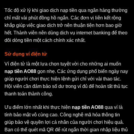
Tốc độ xử lý khi giao dịch nạp tiền qua ngân hàng thường
chỉ mất vài phút đồng hồ ngắn. Các đơn vị liên kết rộng
khắp giúp việc giao dịch trở nên thuận tiện hơn bao giờ
hết. Thành viên nên dùng dịch vụ internet banking để theo
dõi dòng tiền một cách chính xác nhất.
Sử dụng ví điện tử
Ví điện tử là một lựa chọn tuyệt vời cho những ai muốn
nạp tiền AO88
gọn nhẹ. Các ứng dụng phổ biến ngày nay
giúp người chơi thực hiện lệnh gửi chỉ với vài thao tác.
Hội viên cần đảm bảo số dư trong ví đủ để hoàn tất thủ tục
thanh toán thành công.
Ưu điểm lớn nhất khi thực hiện
nạp tiền AO88
qua ví là
tính bảo mật vô cùng cao. Công nghệ mã hóa thông tin
giúp bảo vệ quyền lợi cá nhân của người chơi hiệu quả.
Bạn có thể quét mã QR để rút ngắn thời gian nhập liệu thủ