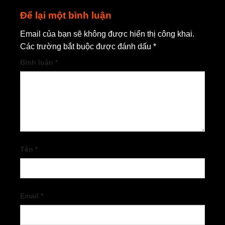
Để lại một bình luận
Email của bạn sẽ không được hiển thị công khai.
Các trường bắt buộc được đánh dấu
*
Bình luận
*
Tên
*
Email
*