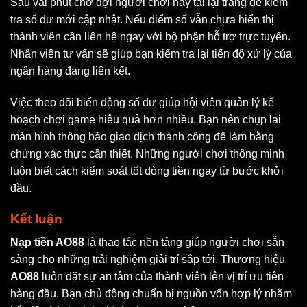
Sau vài phút chờ đợi người chơi hãy tải lại trang để kiểm
tra số dư mới cập nhật. Nếu điểm số vẫn chưa hiển thị
thành viên cần liên hệ ngay với bộ phận hỗ trợ trực tuyến.
Nhân viên tư vấn sẽ giúp bạn kiểm tra lại tiến độ xử lý của
ngân hàng đang liên kết.
Việc theo dõi biến động số dư giúp hội viên quản lý kế
hoạch chơi game hiệu quả hơn nhiều. Bạn nên chụp lại
màn hình thông báo giao dịch thành công để làm bằng
chứng xác thực cần thiết. Những người chơi thông minh
luôn biết cách kiểm soát tốt dòng tiền ngay từ bước khởi
đầu.
Kết luận
Nạp tiền AO88
là thao tác nền tảng giúp người chơi sẵn
sàng cho những trải nghiệm giải trí sắp tới. Thương hiệu
AO88
luôn đặt sự an tâm của thành viên lên vị trí ưu tiên
hàng đầu. Bạn chủ động chuẩn bị nguồn vốn hợp lý nhằm