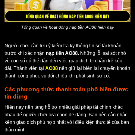
Tổng quan về hoạt động nạp tiền AO88 hiện nay
Người chơi cần lưu ý kiểm tra kỹ thông tin số tài khoản
trước khi xác nhận
nạp tiền AO88
. Những lỗi sai sót nhỏ
về con số có thể dẫn đến việc giao dịch bị chậm trễ kéo
dài. Thành viên tại
AO88
nên giữ lại biên lai chuyển khoản
thành công phục vụ đối chiếu khi phát sinh sự cố.
Các phương thức thanh toán phổ biến được
tin dùng
Hiện nay nền tảng hỗ trợ nhiều giải pháp tài chính khác
nhau để người chơi lựa chọn dễ dàng. Bạn nên cân nhắc
kênh giao dịch phù hợp nhất với điều kiện thực tế của bản
thân mình.