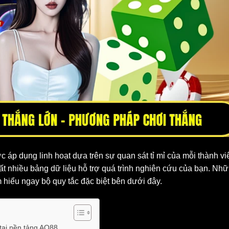
 áp dụng linh hoạt dựa trên sự quan sát tỉ mỉ của mỗi thành vi
t nhiều bảng dữ liệu hỗ trợ quá trình nghiên cứu của bạn. Nh
 hiểu ngay bộ quy tắc đặc biệt bên dưới đây.
tại nền tảng AO88