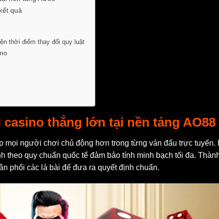
 kết quả
ện thời điểm thay đổi quy luật
ino
casino thắng lớn tại nền tảng AO88
p mọi người chơi chủ động hơn trong từng ván đấu trực tuyến.
h theo quy chuẩn quốc tế đảm bảo tính minh bạch tối đa. Thàn
ân phối các lá bài để đưa ra quyết định chuẩn.