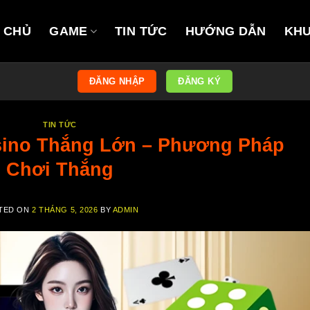
 CHỦ
GAME
TIN TỨC
HƯỚNG DẪN
KHU
ĐĂNG NHẬP
ĐĂNG KÝ
TIN TỨC
sino Thắng Lớn – Phương Pháp
Chơi Thắng
TED ON
2 THÁNG 5, 2026
BY
ADMIN