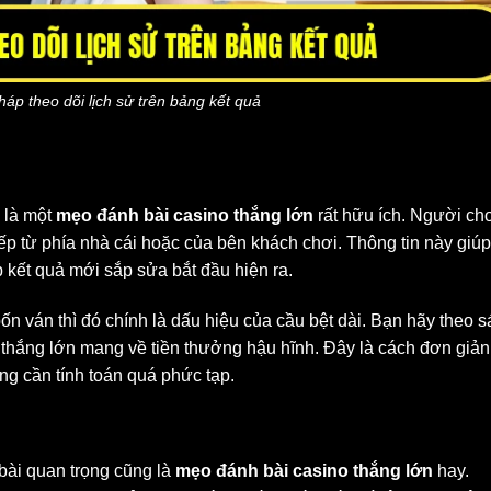
áp theo dõi lịch sử trên bảng kết quả
c là một
mẹo đánh bài casino thắng lớn
rất hữu ích. Người ch
iếp từ phía nhà cái hoặc của bên khách chơi. Thông tin này giúp
 kết quả mới sắp sửa bắt đầu hiện ra.
bốn ván thì đó chính là dấu hiệu của cầu bệt dài. Bạn hãy theo s
 thắng lớn mang về tiền thưởng hậu hĩnh. Đây là cách đơn giản
ng cần tính toán quá phức tạp.
 bài quan trọng cũng là
mẹo đánh bài casino thắng lớn
hay.