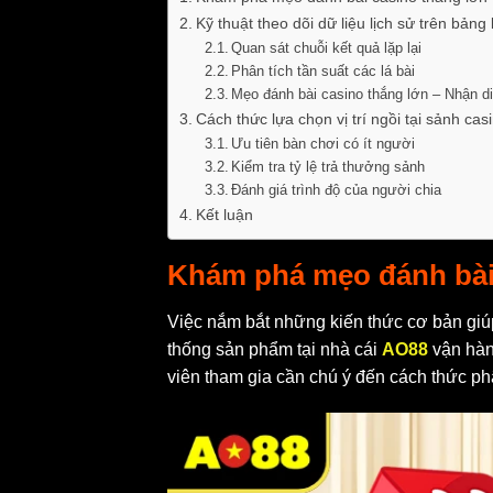
Kỹ thuật theo dõi dữ liệu lịch sử trên bảng
Quan sát chuỗi kết quả lặp lại
Phân tích tần suất các lá bài
Mẹo đánh bài casino thắng lớn – Nhận di
Cách thức lựa chọn vị trí ngồi tại sảnh cas
Ưu tiên bàn chơi có ít người
Kiểm tra tỷ lệ trả thưởng sảnh
Đánh giá trình độ của người chia
Kết luận
Khám phá mẹo đánh bài 
Việc nắm bắt những kiến thức cơ bản giú
thống sản phẩm tại nhà cái
AO88
vận hàn
viên tham gia cần chú ý đến cách thức ph