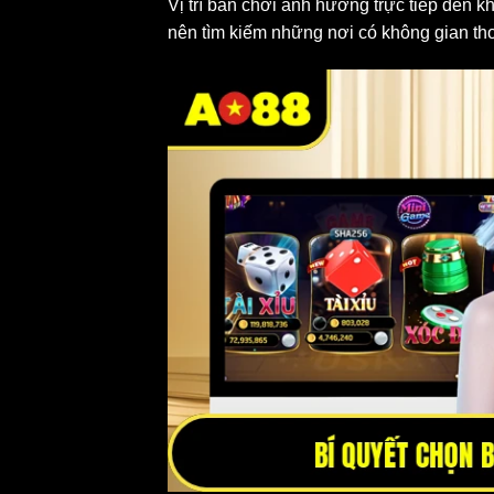
Vị trí bàn chơi ảnh hưởng trực tiếp đến 
nên tìm kiếm những nơi có không gian tho