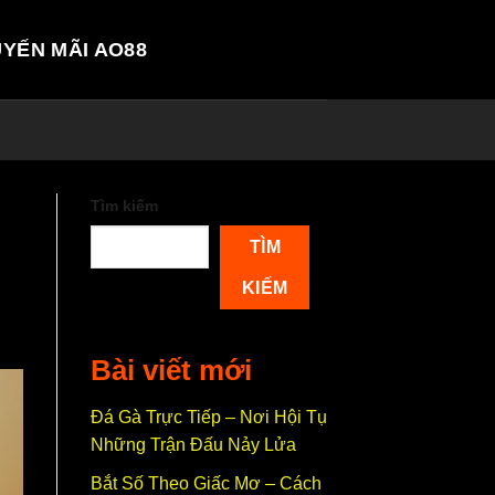
YẾN MÃI AO88
Tìm kiếm
TÌM
KIẾM
Bài viết mới
Đá Gà Trực Tiếp – Nơi Hội Tụ
Những Trận Đấu Nảy Lửa
Bắt Số Theo Giấc Mơ – Cách